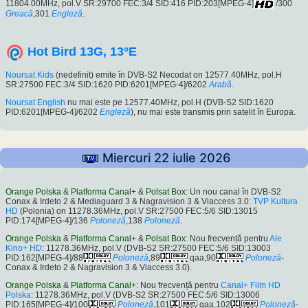
11804.00MHz, pol.V SR:29700 FEC:3/4 SID:416 PID:203[MPEG-4]
/300
Greacă
,301
Engleză
.
Hot Bird 13G, 13°E
Noursat Kids
(nedefinit) emite în DVB-S2 Necodat on 12577.40MHz, pol.H
SR:27500 FEC:3/4 SID:1620 PID:6201[MPEG-4]/6202
Arabă
.
Noursat English
nu mai este pe 12577.40MHz, pol.H (DVB-S2 SID:1620
PID:6201[MPEG-4]/6202
Engleză
), nu mai este transmis prin satelit în Europa.
Miercuri 22 iulie 2026
Orange Polska
&
Platforma Canal+
&
Polsat Box
: Un nou canal în DVB-S2
Conax & Irdeto 2 & Mediaguard 3 & Nagravision 3 & Viaccess 3.0:
TVP Kultura
HD
(Polonia) on 11278.36MHz, pol.V SR:27500 FEC:5/6 SID:13015
PID:174[MPEG-4]/136
Poloneză
,138
Poloneză
.
Orange Polska
&
Platforma Canal+
&
Polsat Box
: Nou frecvență pentru
Ale
Kino+ HD
: 11278.36MHz, pol.V (DVB-S2 SR:27500 FEC:5/6 SID:13003
PID:162[MPEG-4]/88
Poloneză
,89
qaa,90
Poloneză
-
Conax & Irdeto 2 & Nagravision 3 & Viaccess 3.0).
Orange Polska
&
Platforma Canal+
: Nou frecvență pentru
Canal+ Film HD
Polska
: 11278.36MHz, pol.V (DVB-S2 SR:27500 FEC:5/6 SID:13006
PID:165[MPEG-4]/100
Poloneză
,101
qaa,102
Poloneză
-