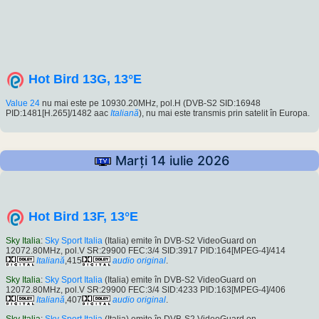
Hot Bird 13G, 13°E
Value 24
nu mai este pe 10930.20MHz, pol.H (DVB-S2 SID:16948
PID:1481[H.265]/1482 aac
Italiană
), nu mai este transmis prin satelit în Europa.
Marți 14 iulie 2026
Hot Bird 13F, 13°E
Sky Italia
:
Sky Sport Italia
(Italia) emite în DVB-S2 VideoGuard on
12072.80MHz, pol.V SR:29900 FEC:3/4 SID:3917 PID:164[MPEG-4]/414
Italiană
,415
audio original
.
Sky Italia
:
Sky Sport Italia
(Italia) emite în DVB-S2 VideoGuard on
12072.80MHz, pol.V SR:29900 FEC:3/4 SID:4233 PID:163[MPEG-4]/406
Italiană
,407
audio original
.
Sky Italia
:
Sky Sport Italia
(Italia) emite în DVB-S2 VideoGuard on