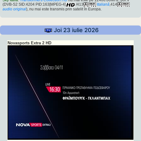
Sky Italia
:
Transformers Collection HD
nu mai este pe 12466.00MHz, pol.V
(DVB-S2 SID:4204 PID:163[MPEG-4]
/413
Italiană
,414
audio original
), nu mai este transmis prin satelit în Europa.
Joi 23 iulie 2026
Novasports Extra 2 HD