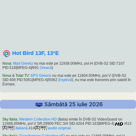
Hot Bird 13F, 13°E
Nova
:
Mad Greekz
nu mai este pe 11938.00MHz, pol.H (DVB-S2 SID:7107
PID:516[MPEG-4]/691
Greacă
)
Nova
&
Total TV
:
MTV Greece
nu mai este pe 11804.00MHz, pol.V (DVB-S2
SID:406 PID:5061[MPEG-4]/5062
Engleză
), nu mai este transmis prin satelit în
Europa.
Sâmbătă 25 iulie 2026
Sky Italia
:
Western Collection HD
(Italia) emite în DVB-S2 VideoGuard on
12466.00MHz, pol.V SR:29900 FEC:3/4 SID:4204 PID:163[MPEG-4]
/413
Italiană
,414
audio original
.