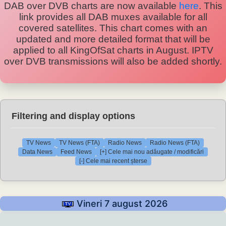
DAB over DVB charts are now available
here
. This
link provides all DAB muxes available for all
covered satellites. This chart comes with an
updated and more detailed format that will be
applied to all KingOfSat charts in August. IPTV
over DVB transmissions will also be added shortly.
Filtering and display options
TV News
TV News (FTA)
Radio News
Radio News (FTA)
Data News
Feed News
[+] Cele mai nou adăugate / modificări
[-] Cele mai recent șterse
Vineri 7 august 2026