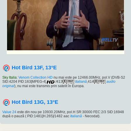
Hot Bird 13F, 13°E
Sky Italia
:
Venom Collection HD
nu mai este pe 12466.00MHz, pol.V (DVB-S2
SID:4204 PID:163[MPEG-4]
/413
Italiană
,414
audio
original
), nu mai este transmis prin satelit în Europa.
Hot Bird 13G, 13°E
Value 24
este din nou pe 10930.20MHz, pol.H SR:30000 FEC:2/3 SID:16948
după o pauză ( PID:1481[H.265]/1482 aac
Italiană
- Necodat).