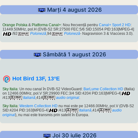
Marți 4 august 2026
Orange Polska
&
Platforma Canal+
: Nou frecvență pentru
Canal+ Sport 2 HD
:
11449.50MHz, pol.H (DVB-S2 SR:27500 FEC:5/6 SID:15054 PID:163[MPEG-4]
/92
Poloneză
,94
Poloneză
- Nagravision 3 & Viaccess 3.0).
Sâmbătă 1 august 2026
Hot Bird 13F, 13°E
Sky Italia
: Un nou canal în DVB-S2 VideoGuard:
BarLume Collection HD
(Italia)
on 12466.00MHz, pol.V SR:29900 FEC:3/4 SID:4204 PID:163[MPEG-4]
/413
Italiană
,414
audio original
.
Sky Italia
:
Western Collection HD
nu mai este pe 12466.00MHz, pol.V (DVB-S2
SID:4204 PID:163[MPEG-4]
/413
Italiană
,414
audio
original
), nu mai este transmis prin satelit în Europa.
Joi 30 iulie 2026