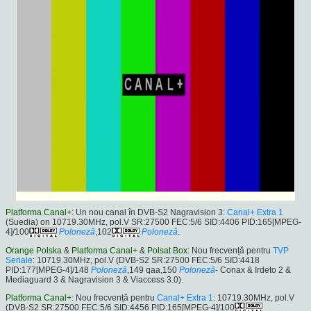
Platforma Canal+
: Un nou canal în DVB-S2 Nagravision 3:
Canal+ Extra 1
(Suedia) on 10719.30MHz, pol.V SR:27500 FEC:5/6 SID:4406 PID:165[MPEG-
4]/100
Poloneză
,102
Poloneză
.
Orange Polska
&
Platforma Canal+
&
Polsat Box
: Nou frecvență pentru
TVP
Seriale
: 10719.30MHz, pol.V (DVB-S2 SR:27500 FEC:5/6 SID:4418
PID:177[MPEG-4]/148
Poloneză
,149 qaa,150
Poloneză
- Conax & Irdeto 2 &
Mediaguard 3 & Nagravision 3 & Viaccess 3.0).
Platforma Canal+
: Nou frecvență pentru
Canal+ Extra 1
: 10719.30MHz, pol.V
(DVB-S2 SR:27500 FEC:5/6 SID:4456 PID:165[MPEG-4]/100