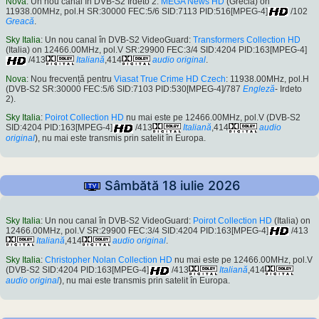
Nova
: Un nou canal în DVB-S2 Irdeto 2:
MEGA News HD
(Grecia) on
11938.00MHz, pol.H SR:30000 FEC:5/6 SID:7113 PID:516[MPEG-4]
/102
Greacă
.
Sky Italia
: Un nou canal în DVB-S2 VideoGuard:
Transformers Collection HD
(Italia) on 12466.00MHz, pol.V SR:29900 FEC:3/4 SID:4204 PID:163[MPEG-4]
/413
Italiană
,414
audio original
.
Nova
: Nou frecvență pentru
Viasat True Crime HD Czech
: 11938.00MHz, pol.H
(DVB-S2 SR:30000 FEC:5/6 SID:7103 PID:530[MPEG-4]/787
Engleză
- Irdeto
2).
Sky Italia
:
Poirot Collection HD
nu mai este pe 12466.00MHz, pol.V (DVB-S2
SID:4204 PID:163[MPEG-4]
/413
Italiană
,414
audio
original
), nu mai este transmis prin satelit în Europa.
Sâmbătă 18 iulie 2026
Sky Italia
: Un nou canal în DVB-S2 VideoGuard:
Poirot Collection HD
(Italia) on
12466.00MHz, pol.V SR:29900 FEC:3/4 SID:4204 PID:163[MPEG-4]
/413
Italiană
,414
audio original
.
Sky Italia
:
Christopher Nolan Collection HD
nu mai este pe 12466.00MHz, pol.V
(DVB-S2 SID:4204 PID:163[MPEG-4]
/413
Italiană
,414
audio original
), nu mai este transmis prin satelit în Europa.