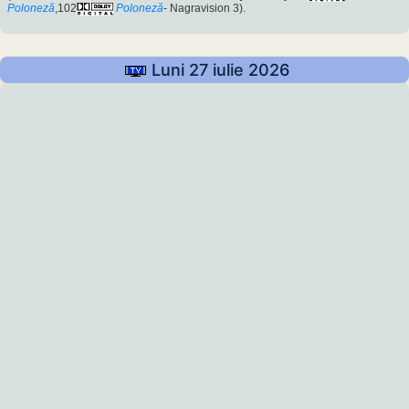
Poloneză
,102
Poloneză
- Nagravision 3).
Luni 27 iulie 2026