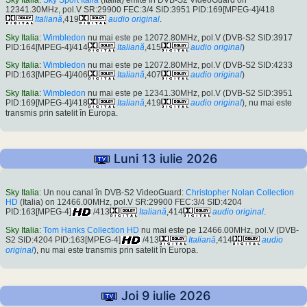
12341.30MHz, pol.V SR:29900 FEC:3/4 SID:3951 PID:169[MPEG-4]/418
Italiană
,419
audio original
.
Sky Italia
:
Wimbledon
nu mai este pe 12072.80MHz, pol.V (DVB-S2 SID:3917
PID:164[MPEG-4]/414
Italiană
,415
audio original
)
Sky Italia
:
Wimbledon
nu mai este pe 12072.80MHz, pol.V (DVB-S2 SID:4233
PID:163[MPEG-4]/406
Italiană
,407
audio original
)
Sky Italia
:
Wimbledon
nu mai este pe 12341.30MHz, pol.V (DVB-S2 SID:3951
PID:169[MPEG-4]/418
Italiană
,419
audio original
), nu mai este
transmis prin satelit în Europa.
Luni 13 iulie 2026
Sky Italia
: Un nou canal în DVB-S2 VideoGuard:
Christopher Nolan Collection
HD
(Italia) on 12466.00MHz, pol.V SR:29900 FEC:3/4 SID:4204
PID:163[MPEG-4]
/413
Italiană
,414
audio original
.
Sky Italia
:
Tom Hanks Collection HD
nu mai este pe 12466.00MHz, pol.V (DVB-
S2 SID:4204 PID:163[MPEG-4]
/413
Italiană
,414
audio
original
), nu mai este transmis prin satelit în Europa.
Joi 9 iulie 2026