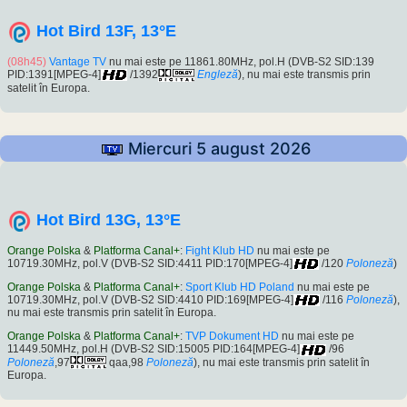
Hot Bird 13F, 13°E
(08h45)
Vantage TV
nu mai este pe 11861.80MHz, pol.H (DVB-S2 SID:139
PID:1391[MPEG-4]
/1392
Engleză
), nu mai este transmis prin
satelit în Europa.
Miercuri 5 august 2026
Hot Bird 13G, 13°E
Orange Polska
&
Platforma Canal+
:
Fight Klub HD
nu mai este pe
10719.30MHz, pol.V (DVB-S2 SID:4411 PID:170[MPEG-4]
/120
Poloneză
)
Orange Polska
&
Platforma Canal+
:
Sport Klub HD Poland
nu mai este pe
10719.30MHz, pol.V (DVB-S2 SID:4410 PID:169[MPEG-4]
/116
Poloneză
),
nu mai este transmis prin satelit în Europa.
Orange Polska
&
Platforma Canal+
:
TVP Dokument HD
nu mai este pe
11449.50MHz, pol.H (DVB-S2 SID:15005 PID:164[MPEG-4]
/96
Poloneză
,97
qaa,98
Poloneză
), nu mai este transmis prin satelit în
Europa.