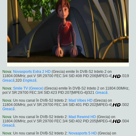
Nova
:
Novasports Extra 2 HD
(Grecia) emite în DVB-S2 Irdeto 2 on
11804.00MHz, pol.V SR:29700 FEC:3/4 SID:408 PID:206[MPEG-4]
/319
Greacă
,320
Engleză
.
Nova
:
Smile TV (Greece)
(Grecia) emite în DVB-S2 Irdeto 2 on 11804.00MHz,
pol.V SR:29700 FEC:3/4 SID:423 PID:207[MPEG-4]/321
Greacă
.
Nova
: Un nou canal în DVB-S2 Irdeto 2:
Mad Vibes HD
(Grecia) on
11804.00MHz, pol.V SR:29700 FEC:3/4 SID:401 PID:202[MPEG-4]
/302
Greacă
.
Nova
: Un nou canal în DVB-S2 Irdeto 2:
Mad Rewind HD
(Grecia) on
11804.00MHz, pol.V SR:29700 FEC:3/4 SID:402 PID:205[MPEG-4]
/304
Greacă
.
Nova
: Un nou canal în DVB-S2 Irdeto 2:
Novasports 5 HD
(Grecia) on