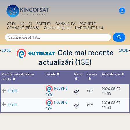
ȘTIRI
[+]
[-]
SATELIȚI
CANALE TV
PACHETE
SEMNALE (BEAMS)
Groapa de gunoi
HARTA SITE-ULUI
16.0E
Cele mai recente
10.0E
actualizări (13E)
Poziția satelitului pe
Satelit
News
canale
Actualizare
orbită
Hot Bird
2026-08-07
13.0°E
807
11:50
13G
Hot Bird
2026-08-07
13.0°E
695
11:50
13F