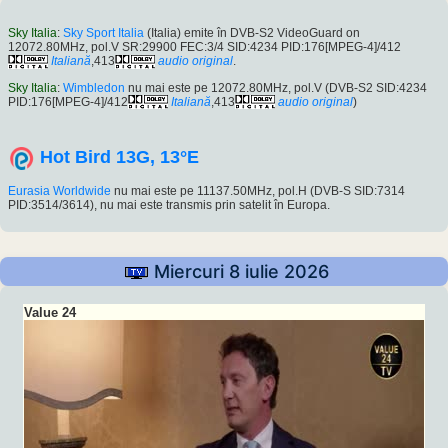
Sky Italia
:
Sky Sport Italia
(Italia) emite în DVB-S2 VideoGuard on
12072.80MHz, pol.V SR:29900 FEC:3/4 SID:4234 PID:176[MPEG-4]/412
Italiană
,413
audio original
.
Sky Italia
:
Wimbledon
nu mai este pe 12072.80MHz, pol.V (DVB-S2 SID:4234
PID:176[MPEG-4]/412
Italiană
,413
audio original
)
Hot Bird 13G, 13°E
Eurasia Worldwide
nu mai este pe 11137.50MHz, pol.H (DVB-S SID:7314
PID:3514/3614), nu mai este transmis prin satelit în Europa.
Miercuri 8 iulie 2026
Value 24