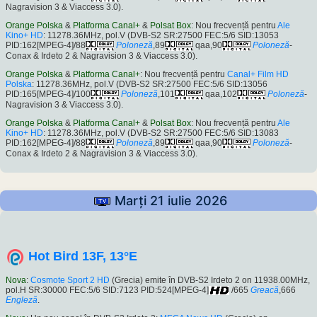
Nagravision 3 & Viaccess 3.0).
Orange Polska
&
Platforma Canal+
&
Polsat Box
: Nou frecvență pentru
Ale
Kino+ HD
: 11278.36MHz, pol.V (DVB-S2 SR:27500 FEC:5/6 SID:13053
PID:162[MPEG-4]/88
Poloneză
,89
qaa,90
Poloneză
-
Conax & Irdeto 2 & Nagravision 3 & Viaccess 3.0).
Orange Polska
&
Platforma Canal+
: Nou frecvență pentru
Canal+ Film HD
Polska
: 11278.36MHz, pol.V (DVB-S2 SR:27500 FEC:5/6 SID:13056
PID:165[MPEG-4]/100
Poloneză
,101
qaa,102
Poloneză
-
Nagravision 3 & Viaccess 3.0).
Orange Polska
&
Platforma Canal+
&
Polsat Box
: Nou frecvență pentru
Ale
Kino+ HD
: 11278.36MHz, pol.V (DVB-S2 SR:27500 FEC:5/6 SID:13083
PID:162[MPEG-4]/88
Poloneză
,89
qaa,90
Poloneză
-
Conax & Irdeto 2 & Nagravision 3 & Viaccess 3.0).
Marți 21 iulie 2026
Hot Bird 13F, 13°E
Nova
:
Cosmote Sport 2 HD
(Grecia) emite în DVB-S2 Irdeto 2 on 11938.00MHz,
pol.H SR:30000 FEC:5/6 SID:7123 PID:524[MPEG-4]
/665
Greacă
,666
Engleză
.