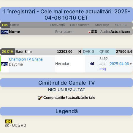
1 înregistrări - Cele mai recente actualizări: 2025-
04-06 10:10 CET
Pos
Satelit
Frecvență
Pol
Standard
Modulație
SR/FEC
Nume
Encriptare
SID
Audio
Actualizare
26.0°E
Badr 8
12303.00
H
DVB-S
QPSK
27500
5/6
1
3462
Champion TV Ghana
Necodat
46
aac
2025-04-06
+
Daytime
eng
Cimitirul de Canale TV
NICI UN REZULTAT
Comentariile / actualizările tale
Legendă
8K - Ultra HD