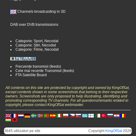
Channels broadcasting in 3D
DAB over DVB transmissions
Categorie: Sport, Necodat
Categorie: Știri, Necodat
Categorie: Filme, Necodat
Frecvențe transmisii (feeds)
Cele mai recente Transmisii (feeds)
FTA Satellite Board
All contents on this site are protected by copyright and owned by KingOfSat,
except contents shown in some screenshots that belong to their respective
owners. Screenshots are only proposed to help illustrating, identifying and
promoting corresponding TV channels. For all questions/remarks related to
copyright, please contact KingOfSat webmaster.
3645 utilizatori pe site
Copyright
KingOfSat
2026