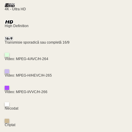
4K - Ultra HD
High Definition
Transmisie sporadică sau completă 16/9
Video: MPEG-4/AVC/H-264
Video: MPEG-H/HEVC/H-265
Video: MPEG-I/VVC/H-266
Necodat
Criptat